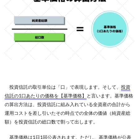
と
約
定
の
タ
イ
ミ
ン
グ
2.1
楽天
証券
での
投資信託の取引単位は「口」で表現します。そして、
投資
約定
タイ
信託の1口あたりの価格を【基準価格】
と言います。基準価格
ミン
の算出方法は、投資信託に組み入れている全資産の合計から
グ
運用コストを差し引いたその時点での全体の価値（純資産総
2.2
額）を投資信託の総口数で割って出します。
SBI証
券で
の約
基準価格は1日1回公表されます。ただし、基準価格が公表