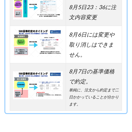
8月5日23：36に注
文内容変更
8月6日には変更や
取り消しはできま
せん。
8月7日の基準価格
で約定。
単純に、注文から約定まで二
日かかっていることが分かり
ます。