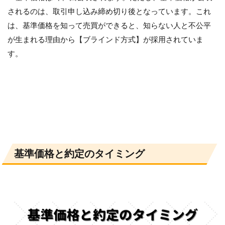
定タ
イミ
されるのは、取引申し込み締め切り後となっています。これ
ング
は、基準価格を知って売買ができると、知らない人と不公平
3
が生まれる理由から【ブラインド方式】が採用されていま
ま
す。
と
め
基準価格と約定のタイミング