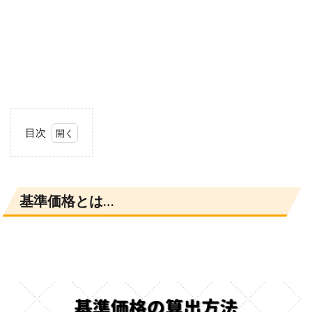
目次
1
基
準
価
基準価格とは…
格
と
は…
2
基
準
価
格