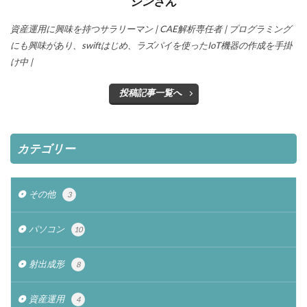
ジンさん
資産運用に興味を持つサラリーマン | CAE解析専任者 | プログラミング
にも興味があり、swiftはじめ、ラズパイを使ったIoT機器の作成を手掛
け中 |
投稿記事一覧へ
カテゴリー
その他
3
パソコン
10
射出成形
8
資産運用
4