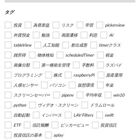
タグ
投資
為替差益
リスク
学習
pickerview
外貨預金
勉強
画面遷移
利息
AI
tableView
人工知能
射出成形
timerクラス
雑所得
物体検知
scheduledTimer
税金
画像分類
第一種衛生管理
手数料
ラズパイ
プログラミング
株式
raspberryPi
資産運用
人感センサー
パソコン
仮想環境
年金
スクリーンセーバー
pipenv
平均年収
win10
python
ヴィデオ・スクリーン
ドラムロール
自動起動
インバース
LAV Filters
swift
ETF
信託報酬
ピッカービュー
投資信託
投資信託の基本
aplay